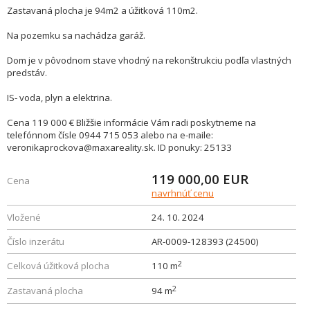
Zastavaná plocha je 94m2 a úžitková 110m2.
Na pozemku sa nachádza garáž.
Dom je v pôvodnom stave vhodný na rekonštrukciu podľa vlastných
predstáv.
IS- voda, plyn a elektrina.
Cena 119 000 € Bližšie informácie Vám radi poskytneme na
telefónnom čísle 0944 715 053 alebo na e-maile:
veronikaprockova@maxareality.sk. ID ponuky: 25133
119 000,00
EUR
Cena
navrhnúť cenu
Vložené
24. 10. 2024
Číslo inzerátu
AR-0009-128393 (24500)
2
Celková úžitková plocha
110 m
2
Zastavaná plocha
94 m