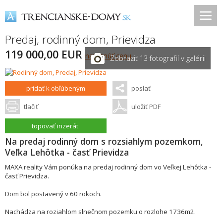
Predaj, rodinný dom,
Prievidza
119 000,00 EUR
navrhnúť cenu
Zobraziť 13 fotografií v galérii
pridať k obľúbeným
poslať
tlačiť
uložiť PDF
topovať inzerát
Na predaj rodinný dom s rozsiahlym pozemkom,
Veľka Lehôtka - časť Prievidza
MAXA reality Vám ponúka na predaj rodinný dom vo Veľkej Lehôtka -
časť Prievidza.
Dom bol postavený v 60 rokoch.
Nachádza na roziahlom slnečnom pozemku o rozlohe 1736m2.