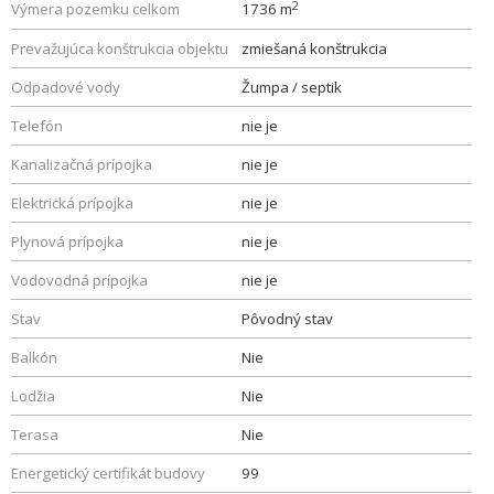
2
Výmera pozemku celkom
1736 m
Prevažujúca konštrukcia objektu
zmiešaná konštrukcia
Odpadové vody
Žumpa / septik
Telefón
nie je
Kanalizačná prípojka
nie je
Elektrická prípojka
nie je
Plynová prípojka
nie je
Vodovodná prípojka
nie je
Stav
Pôvodný stav
Balkón
Nie
Lodžia
Nie
Terasa
Nie
Energetický certifikát budovy
99