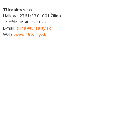
TUreality s.r.o.
Hálkova 2761/33
01001
Žilina
Telefón:
0948 777 027
E-mail:
zilina@tureality.sk
Web:
www.TUreality.sk