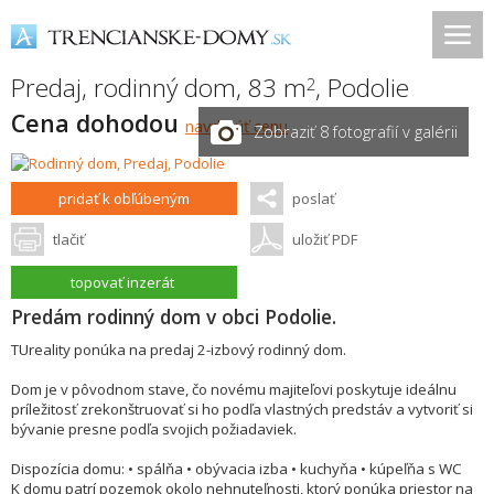
Predaj, rodinný dom, 83 m
,
Podolie
2
Cena dohodou
navrhnúť cenu
Zobraziť 8 fotografií v galérii
pridať k obľúbeným
poslať
tlačiť
uložiť PDF
topovať inzerát
Predám rodinný dom v obci Podolie.
TUreality ponúka na predaj 2-izbový rodinný dom.
Dom je v pôvodnom stave, čo novému majiteľovi poskytuje ideálnu
príležitosť zrekonštruovať si ho podľa vlastných predstáv a vytvoriť si
bývanie presne podľa svojich požiadaviek.
Dispozícia domu: • spálňa • obývacia izba • kuchyňa • kúpeľňa s WC
K domu patrí pozemok okolo nehnuteľnosti, ktorý ponúka priestor na