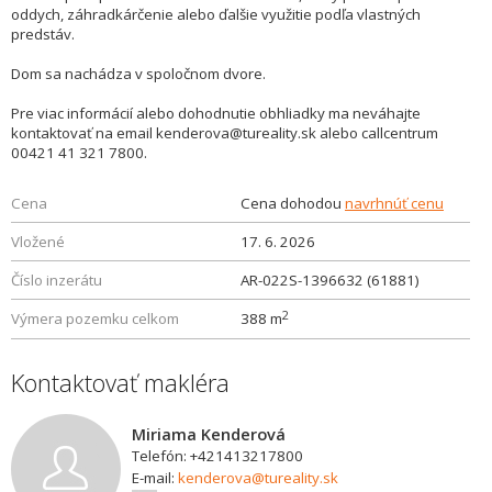
oddych, záhradkárčenie alebo ďalšie využitie podľa vlastných
predstáv.
Dom sa nachádza v spoločnom dvore.
Pre viac informácií alebo dohodnutie obhliadky ma neváhajte
kontaktovať na email kenderova@tureality.sk alebo callcentrum
00421 41 321 7800.
Cena
Cena dohodou
navrhnúť cenu
Vložené
17. 6. 2026
Číslo inzerátu
AR-022S-1396632 (61881)
2
Výmera pozemku celkom
388 m
Kontaktovať makléra
Miriama Kenderová
Telefón: +421413217800
E-mail:
kenderova@tureality.sk