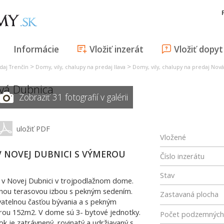
Informácie
Vložiť inzerát
Vložiť dopyt
>
>
daj Trenčín
Domy, vily, chalupy na predaj Ilava
Domy, vily, chalupy na predaj Nov
vá Dubnica
Zobraziť 31 fotografií v galérii
uložiť PDF
Vložené
V NOVEJ DUBNICI S VÝMEROU
Číslo inzerátu
Stav
 v Novej Dubnici v trojpodlažnom dome.
lenou terasovou izbou s pekným sedením.
Zastavaná plocha
vatelnou časťou bývania a s pekným
ou 152m2. V dome sú 3- bytové jednotky.
Počet podzemných 
 je zatrávnený, rovinatý a udržiavaný s