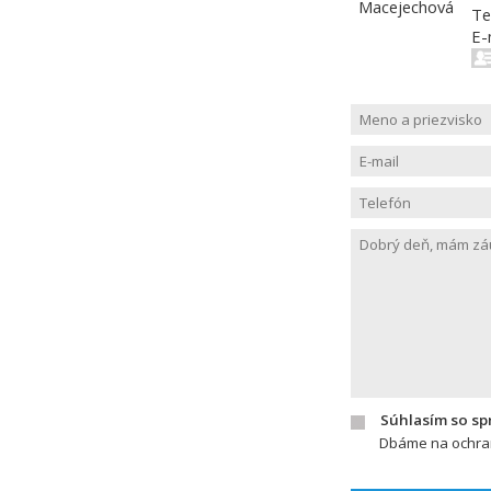
Te
E-
Súhlasím so s
Dbáme na ochran