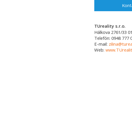
Kont
TUreality s.r.o.
Hálkova 2761/33
0
Telefón:
0948 777 
E-mail:
zilina@turea
Web:
www.TUrealit