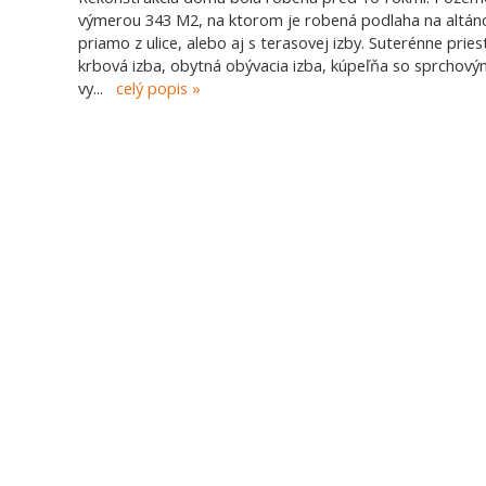
výmerou 343 M2, na ktorom je robená podlaha na altán
priamo z ulice, alebo aj s terasovej izby. Suterénne prie
krbová izba, obytná obývacia izba, kúpeľňa so sprchov
vy
...
celý popis