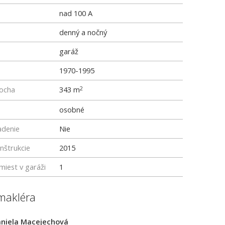
nad 100 A
denný a nočný
garáž
1970-1995
locha
343 m
2
osobné
adenie
Nie
nštrukcie
2015
miest v garáži
1
makléra
niela Macejechová