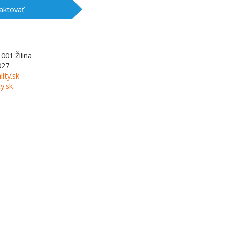
aktovať
1001
Žilina
027
lity.sk
y.sk