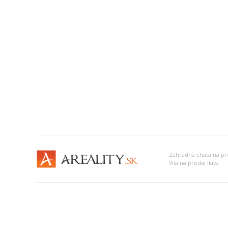
Záhradná chata na pre
Vila na predaj Ilava