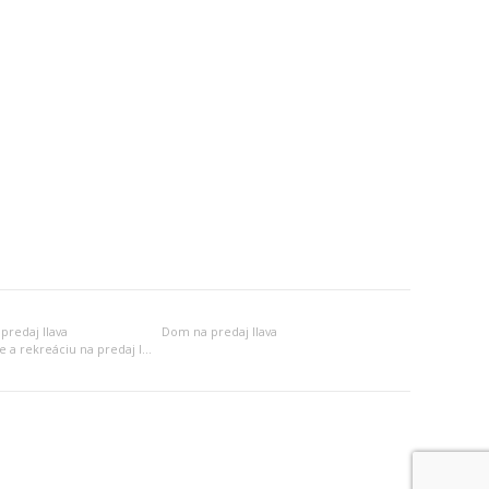
predaj Ilava
Dom na predaj Ilava
Objekt na bývanie a rekreáciu na predaj Ilava