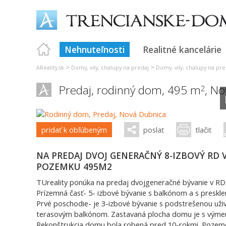
Nehnuteľnosti
Realitné kancelárie
>
>
AReality.sk
Domy, vily, chalupy na predaj
Domy, vily, chalupy na pre
Predaj, rodinný dom, 495 m
,
No
2
pridať k obľúbeným
poslať
tlačiť
NA PREDAJ DVOJ GENERAČNÝ 8-IZBOVÝ RD 
POZEMKU 495M2
TUreality ponúka na predaj dvojgeneračné bývanie v RD
Prízemná časť- 5- izbové bývanie s balkónom a s presk
Prvé poschodie- je 3-izbové bývanie s podstrešenou uži
terasovým balkónom. Zastavaná plocha domu je s výmer
Rekonštrukcia domu bola robená pred 10-rokmi. Pozemok