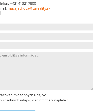
lefón: +421413217800
mail:
macejechova@tureality.sk
pracovaním osobných údajov
u osobných údajov, viac informácií nájdete
tu