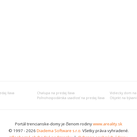
daj Ilava
Chalupa na predaj Ilava
Vidiecky dom na 
Poľnohospodárska usadlosť na predaj Ilava
Portál trencianske-domy je členom rodiny
www.areality.sk
© 1997 - 2026
Diadema Software s.r.o.
Všetky práva vyhradené.