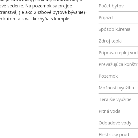
ové sedenie. Na pozemok sa prejde
Počet bytov
stranstvá, (je ako 2-izbové bytové bývanie)-
Príjazd
ým kutom a s wc, kuchyňa s komplet
Spôsob kúrenia
Zdroj tepla
Príprava teplej vod
Prevažujúca konštr
Pozemok
Možnosti využitia
Terajšie využitie
Pitná voda
Odpadové vody
Elektrický prúd