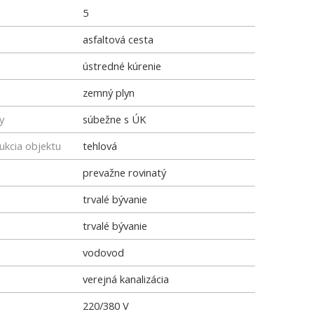
5
asfaltová cesta
ústredné kúrenie
zemný plyn
y
súbežne s ÚK
ukcia objektu
tehlová
prevažne rovinatý
trvalé bývanie
trvalé bývanie
vodovod
verejná kanalizácia
220/380 V