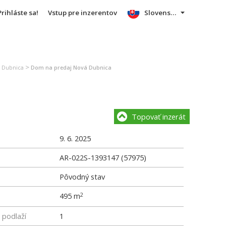
Prihláste sa!
Vstup pre inzerentov
Slovensky
>
á Dubnica
Dom na predaj Nová Dubnica
Topovať inzerát
9. 6. 2025
AR-022S-1393147 (57975)
Pôvodný stav
495 m
2
podlaží
1