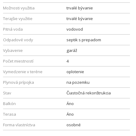
Možnosti využitia
trvalé bývanie
Terajšie využitie
trvalé bývanie
Pitná voda
vodovod
Odpadové vody
septik s prepadom
Vybavenie
garáž
Počet miestností
4
Vymedzenie v teréne
oplotenie
Plynová prípojka
na pozemku
Stav
Čiastočná rekonštrukcia
Balkón
Áno
Terasa
Áno
Forma vlastníctva
osobné