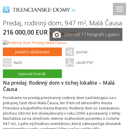
Predaj, rodinný dom, 947 m
,
Malá Čausa
2
216 000,00 EUR
navrhnúť cenu
Zobraziť 17 fotografií v galérii
pridať k obľúbeným
poslať
tlačiť
uložiť PDF
topovať inzerát
Na predaj: Rodinný dom v tichej lokalite – Malá
Čausa
Ponúkame na predaj priestranný rodinný dom nachádzajúci sa v
pokojnej časti obce Malá Čausa, len 9 km od okresného mesta
Prievidza a kúpeľného mesta Bojnice. Rodinný dom so zastavanou
plochou 283 m2 bol skolaudovaný v roku 2000 a postavený z tehly.
Nachádza sa na slnečnom, mierne svahovitom pozemku o rozlohe
947 m2, s juho-východnou orientáciou, ktorá zabezpečuje dostatok
prirodzeného svetla a príjemnú klímu počas celého dňa .