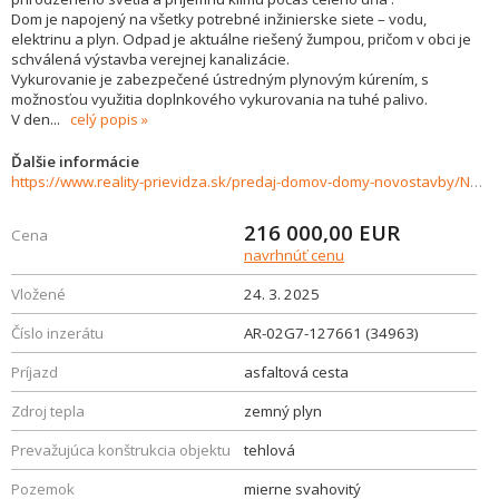
Dom je napojený na všetky potrebné inžinierske siete – vodu,
elektrinu a plyn. Odpad je aktuálne riešený žumpou, pričom v obci je
schválená výstavba verejnej kanalizácie.
Vykurovanie je zabezpečené ústredným plynovým kúrením, s
možnosťou využitia doplnkového vykurovania na tuhé palivo.
V den
...
celý popis
Ďalšie informácie
https://www.reality-prievidza.sk/predaj-domov-domy-novostavby/Na-predaj-Rodinny-dom-v-tichej-lokalite---Mala-Causa-34963/?utm_source=areality&utm_medium=xml&utm_term=34963&utm_content=dom&utm_campaign=portaly
216 000,00
EUR
Cena
navrhnúť cenu
Vložené
24. 3. 2025
Číslo inzerátu
AR-02G7-127661 (34963)
Príjazd
asfaltová cesta
Zdroj tepla
zemný plyn
Prevažujúca konštrukcia objektu
tehlová
Pozemok
mierne svahovitý