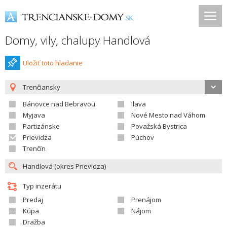
Domy, vily, chalupy Handlová
Uložiť toto hladanie
Trenčiansky
Bánovce nad Bebravou
Ilava
Myjava
Nové Mesto nad Váhom
Partizánske
Považská Bystrica
Prievidza
Púchov
Trenčín
Typ inzerátu
Predaj
Prenájom
Kúpa
Nájom
Dražba