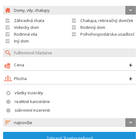
Domy, vily, chalupy
Záhradná chata
Chalupa, rekreačný domček
Vidiecky dom
Rodinný dom
Rodinná vila
Poľnohospodárska usadlosť
Iný dom
Cena
Plocha
všetky inzeráty
realitné kancelárie
súkromní inzerenti
najnovšie
Zobraziť
3
nehnuteľností