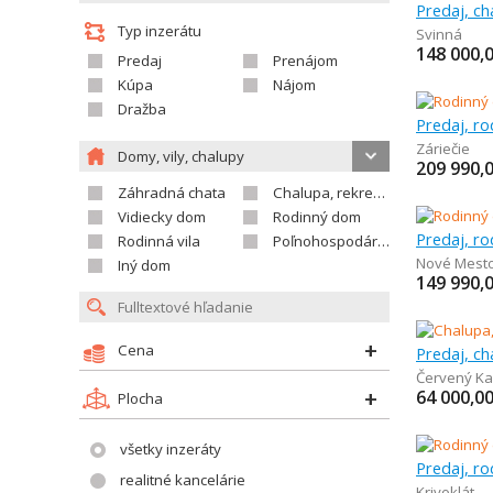
Typ inzerátu
Svinná
148 000,
Predaj
Prenájom
Kúpa
Nájom
Dražba
Predaj, r
Záriečie
Domy, vily, chalupy
209 990,
Záhradná chata
Chalupa, rekreačný domček
Vidiecky dom
Rodinný dom
Predaj, r
Rodinná vila
Poľnohospodárska usadlosť
Nové Mest
Iný dom
149 990,
Cena
Červený K
64 000,0
Plocha
všetky inzeráty
Predaj, r
realitné kancelárie
Krivoklát