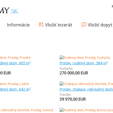
Informácie
Vložiť inzerát
Vložiť dopyt
odinný dom, 605 m
Predaj, rodinný dom, 584 m
2
2
Tuchyňa
00
EUR
270 000,00
EUR
odinný dom, 642 m
Predaj, chalupa, rekreačný dom
2
Trenčín
39 970,00
EUR