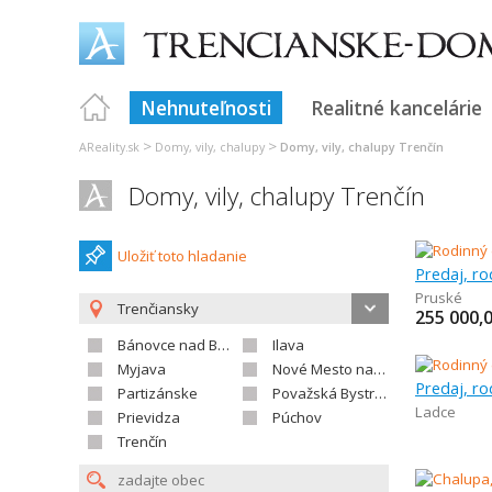
Nehnuteľnosti
Realitné kancelárie
>
>
AReality.sk
Domy, vily, chalupy
Domy, vily, chalupy Trenčín
Domy, vily, chalupy Trenčín
Uložiť toto hladanie
Predaj, r
Pruské
Trenčiansky
255 000,
Bánovce nad Bebravou
Ilava
Myjava
Nové Mesto nad Váhom
Predaj, r
Partizánske
Považská Bystrica
Ladce
Prievidza
Púchov
Trenčín