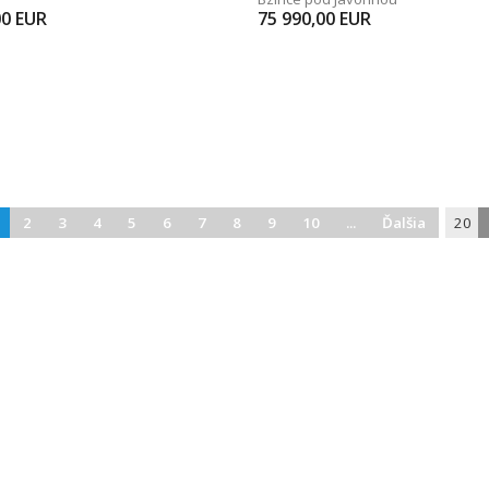
00
EUR
75 990,00
EUR
2
3
4
5
6
7
8
9
10
...
Ďalšia
20