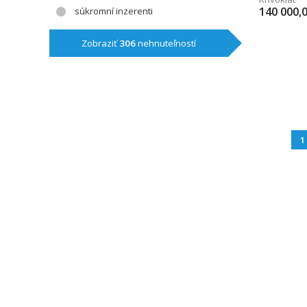
140 000,
súkromní inzerenti
Zobraziť
306
nehnuteľností
1