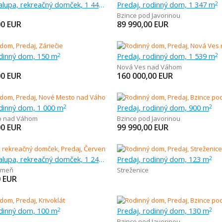
Predaj, chalupa, rekreačný domček, 1 441 m
Predaj, rodinný dom, 1 347 m
2
Bzince pod Javorinou
00
EUR
89 990,00
EUR
odinný dom, 150 m
Predaj, rodinný dom, 1 539 m
2
2
Nová Ves nad Váhom
00
EUR
160 000,00
EUR
odinný dom, 1 000 m
Predaj, rodinný dom, 900 m
2
2
o nad Váhom
Bzince pod Javorinou
00
EUR
99 990,00
EUR
Predaj, chalupa, rekreačný domček, 1 244 m
Predaj, rodinný dom, 123 m
2
ameň
Streženice
0
EUR
odinný dom, 100 m
Predaj, rodinný dom, 130 m
2
2
Bzince pod Javorinou