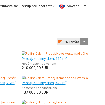
Prihláste sa!
Vstup pre inzerentov
Slovensky
najnovšie
Predaj, rodinný dom, 110 m
2
Nové Mesto nad Váhom
210 000,00
EUR
ček, 28 m
Predaj, rodinný dom, 472 m
2
2
Kamenec pod Vtáčnikom
137 000,00
EUR