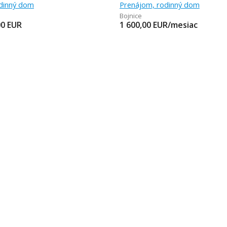
odinný dom
Prenájom, rodinný dom
Bojnice
00
EUR
1 600,00
EUR/mesiac