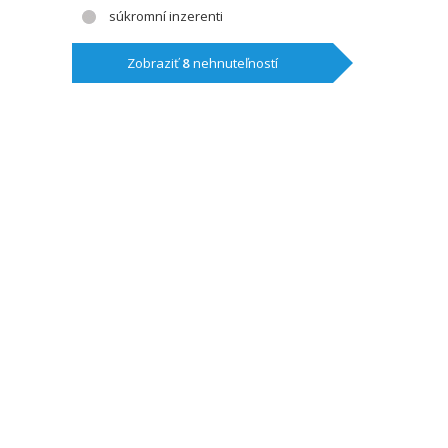
súkromní inzerenti
Zobraziť
8
nehnuteľností