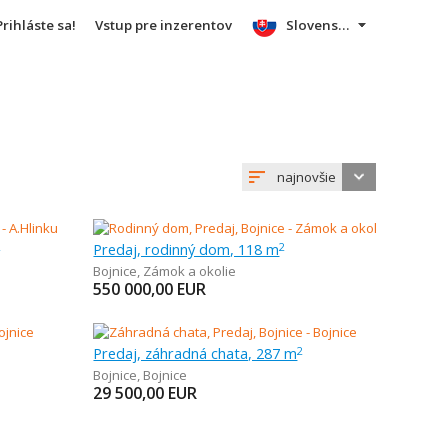
Prihláste sa!
Vstup pre inzerentov
Slovensky
najnovšie
Predaj, rodinný dom, 118 m
2
2
Bojnice
,
Zámok a okolie
550 000,00
EUR
Predaj, záhradná chata, 287 m
2
Bojnice
,
Bojnice
29 500,00
EUR