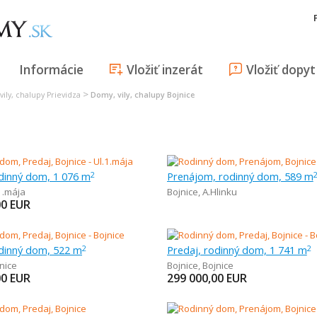
Informácie
Vložiť inzerát
Vložiť dopyt
>
ily, chalupy Prievidza
Domy, vily, chalupy Bojnice
odinný dom, 1 076 m
Prenájom, rodinný dom, 589 m
2
1.mája
Bojnice
,
A.Hlinku
00
EUR
odinný dom, 522 m
Predaj, rodinný dom, 1 741 m
2
2
nice
Bojnice
,
Bojnice
00
EUR
299 000,00
EUR