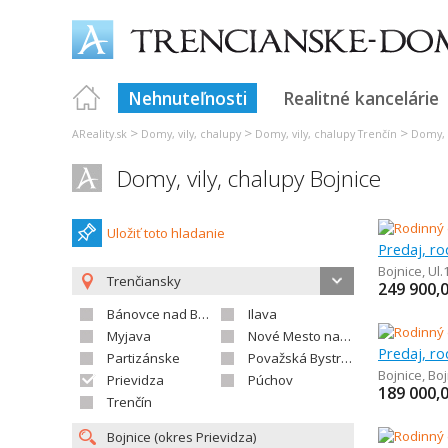
Nehnuteľnosti
Realitné kancelárie
>
>
>
AReality.sk
Domy, vily, chalupy
Domy, vily, chalupy Trenčín
Domy, v
Domy, vily, chalupy Bojnice
Uložiť toto hladanie
Predaj, r
Bojnice
,
Ul.
Trenčiansky
249 900,
Bánovce nad Bebravou
Ilava
Myjava
Nové Mesto nad Váhom
Predaj, r
Partizánske
Považská Bystrica
Bojnice
,
Boj
Prievidza
Púchov
189 000,
Trenčín