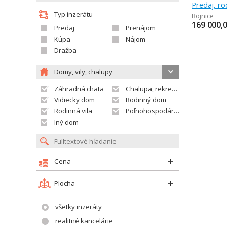
Predaj, r
Typ inzerátu
Bojnice
169 000,
Predaj
Prenájom
Kúpa
Nájom
Dražba
Domy, vily, chalupy
Záhradná chata
Chalupa, rekreačný domček
Vidiecky dom
Rodinný dom
Rodinná vila
Poľnohospodárska usadlosť
Iný dom
Cena
Plocha
všetky inzeráty
realitné kancelárie