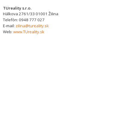
TUreality s.r.o.
Hálkova 2761/33
01001
Žilina
Telefón:
0948 777 027
E-mail:
zilina@tureality.sk
Web:
www.TUreality.sk