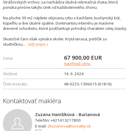
Strážovských vrchov, sa nachádza útulná rekreačná chata, ktorá
ponúka presne takýto únik od každodenného zhonu.
Na ploche 39 m2 nájdete obývaciu izbu s kachľami, kuchynský kút,
kúpeľňu a dve útulné spálne. Dominantou interiéru je masívne
drevené schodisko, ktoré podčiarkuje prírodný charakter celej stavby.
Skutočné čaro však vytvára okolie. Krytá terasa, potôčik so
studničkou
...
celý popis
67 900,00
EUR
Cena
navrhnúť cenu
Vložené
16. 6. 2026
Číslo inzerátu
AR-022S-1396615 (61816)
Kontaktovať makléra
Zuzana Hamšíková - Burianová
Telefón: +421413217800
E-mail:
zburianova@tureality.sk