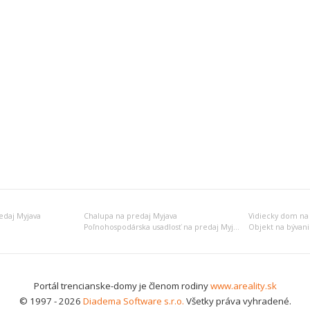
edaj Myjava
Chalupa na predaj Myjava
Vidiecky dom na
Poľnohospodárska usadlosť na predaj Myjava
Portál trencianske-domy je členom rodiny
www.areality.sk
© 1997 - 2026
Diadema Software s.r.o.
Všetky práva vyhradené.