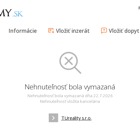
Informácie
Vložiť inzerát
Vložiť dopyt
Nehnuteľnosť bola vymazaná
Nehnuteľnosť bola vymazaná dňa 22.7.2026
Nehnuteľnosť vložila kancelária
TUreality s.r.o.