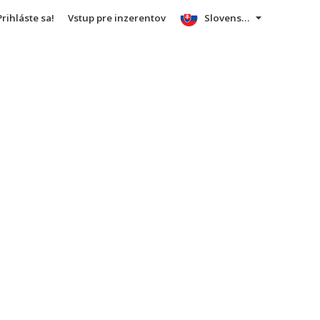
Prihláste sa!
Vstup pre inzerentov
Slovensky