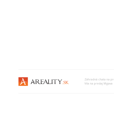
Záhradná chata na pr
Vila na predaj Myjava