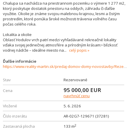
Chalupa sa nachádza na priestrannom pozemku o výmere 1 277 m2,
ktorý poskytuje dostatok priestoru na oddych, záhradu či ďalšie
využitie. Okolie je známe svojou malebnou krajinou, lesmi a čistým
prostredím, ktoré ponúka široké možnosti trávenia voľného času
počas celého roka.
Lokalita a okolie
Oblasť Hodulov vrch patrí medzi vyhľadávané rekreačné lokality
vďaka svojej jedinečnej atmosfére a prírodným krásam:• blízkosť
vodnej nádrže – ideálne miesto na
...
celý popis
Ďalšie informácie
https://www.reality-martin.sk/predaj-domov-domy-novostavby/Rezervovane-Chalupa-v-srdci-prirody-idealna-na-rekreaciu-aj-byvanie-Hodulov-vrch-37281/?utm_source=areality&utm_medium=xml&utm_term=37281&utm_content=dom&utm_campaign=portaly
Stav
Rezervované
95 000,00
EUR
Cena
navrhnúť cenu
Vložené
5. 6. 2026
Číslo inzerátu
AR-02G7-129671 (37281)
2
Zastavaná plocha
133 m