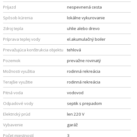
Príjazd
nespevnená cesta
Spôsob kúrenia
lokálne vykurovanie
Zdroj tepla
uhlie alebo drevo
Príprava teplej vody
el.akumulačný boiler
Prevažujúca konštrukcia objektu
tehlová
Pozemok
prevažne rovinatý
Možnosti využitia
rodinná rekreácia
Terajšie využitie
rodinná rekreácia
Pitná voda
vodovod
Odpadové vody
septik s prepadom
Elektrický prúd
len 220 V
Vybavenie
garáž
Počet miestností
3