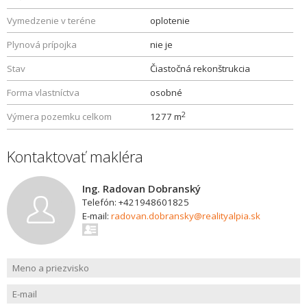
Vymedzenie v teréne
oplotenie
Plynová prípojka
nie je
Stav
Čiastočná rekonštrukcia
Forma vlastníctva
osobné
2
Výmera pozemku celkom
1277 m
Kontaktovať makléra
Ing. Radovan Dobranský
Telefón: +421948601825
E-mail:
radovan.dobransky@realityalpia.sk