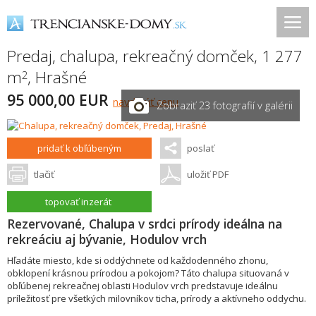
Predaj, chalupa, rekreačný domček, 1 277
m
,
Hrašné
2
95 000,00 EUR
navrhnúť cenu
Zobraziť 23 fotografií v galérii
pridať k obľúbeným
poslať
tlačiť
uložiť PDF
topovať inzerát
Rezervované, Chalupa v srdci prírody ideálna na
rekreáciu aj bývanie, Hodulov vrch
Hľadáte miesto, kde si oddýchnete od každodenného zhonu,
obklopení krásnou prírodou a pokojom? Táto chalupa situovaná v
obľúbenej rekreačnej oblasti Hodulov vrch predstavuje ideálnu
príležitosť pre všetkých milovníkov ticha, prírody a aktívneho oddychu.