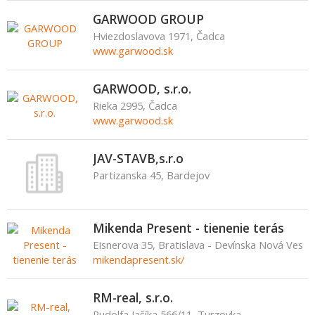
GARWOOD GROUP
Hviezdoslavova 1971, Čadca
www.garwood.sk
GARWOOD, s.r.o.
Rieka 2995, Čadca
www.garwood.sk
JAV-STAVB,s.r.o
Partizanska 45, Bardejov
Mikenda Present - tienenie terás
Eisnerova 35, Bratislava - Devínska Nová Ves
mikendapresent.sk/
RM-real, s.r.o.
Rudolfa Jašíka 566/11, Turzovka