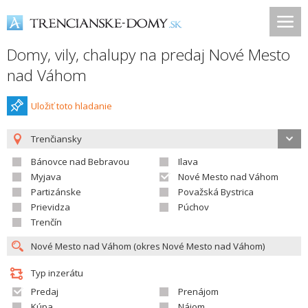
Domy, vily, chalupy na predaj Nové Mesto
nad Váhom
Uložiť toto hladanie
Trenčiansky
Bánovce nad Bebravou
Ilava
Myjava
Nové Mesto nad Váhom
Partizánske
Považská Bystrica
Prievidza
Púchov
Trenčín
Typ inzerátu
Predaj
Prenájom
Kúpa
Nájom