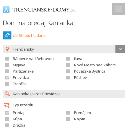
Dom na predaj Kanianka
Uložiť toto hladanie
Trenčiansky
Bánovce nad Bebravou
Ilava
Myjava
Nové Mesto nad Váhom
Partizánske
Považská Bystrica
Prievidza
Púchov
Trenčín
Typ inzerátu
Predaj
Prenájom
Kúpa
Nájom
Dražba