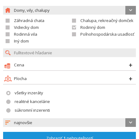
Domy, vily, chalupy
Záhradná chata
Chalupa, rekreačný domček
Vidiecky dom
Rodinný dom
Rodinná vila
Poľnohospodárska usadlosť
Iný dom
Cena
Plocha
všetky inzeráty
realitné kancelárie
súkromní inzerenti
najnovšie
Zobraziť
1
nehnuteľností