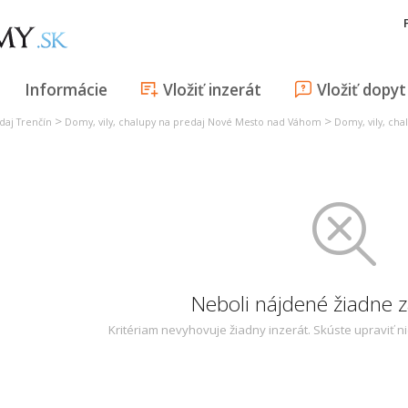
Informácie
Vložiť inzerát
Vložiť dopyt
>
>
daj Trenčín
Domy, vily, chalupy na predaj Nové Mesto nad Váhom
Domy, vily, ch
Neboli nájdené žiadne
Kritériam nevyhovuje žiadny inzerát. Skúste upraviť n