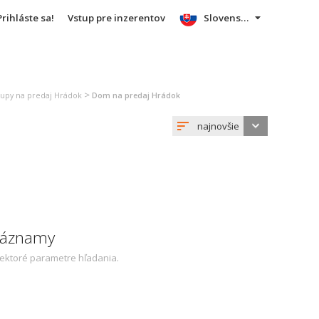
Prihláste sa!
Vstup pre inzerentov
Slovensky
>
alupy na predaj Hrádok
Dom na predaj Hrádok
najnovšie
 záznamy
iektoré parametre hľadania.