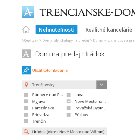
Nehnuteľnosti
Realitné kancelárie
>
>
AReality.sk
Domy, vily, chalupy na predaj
Domy, vily, chalupy na pre
Dom na predaj Hrádok
Uložiť toto hladanie
Trenčiansky
Bánovce nad Bebravou
Ilava
Myjava
Nové Mesto nad Váhom
Partizánske
Považská Bystrica
Prievidza
Púchov
Trenčín