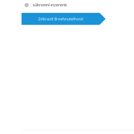
súkromní inzerenti
Zobraziť
0
nehnuteľností