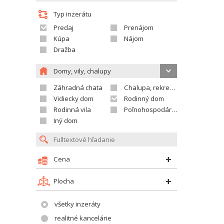
Typ inzerátu
Predaj
Prenájom
Kúpa
Nájom
Dražba
Domy, vily, chalupy
Záhradná chata
Chalupa, rekreačný domček
Vidiecky dom
Rodinný dom
Rodinná vila
Poľnohospodárska usadlosť
Iný dom
Cena
Plocha
všetky inzeráty
realitné kancelárie